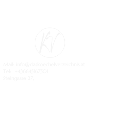
Mail:
info@daskoechelverzeichnis.at
Tel:
+436645167501
Steingasse 27,
5020 Salzburg
Steingasse 27
5020 Salzburg
Tel:
06645167501
Geöffnet von Donnerstag bis Samstag
18:30-22:30 Uhr