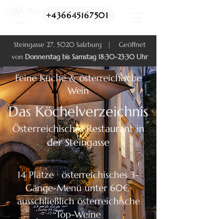
Freie Plätze verfügbar
+436645167501
Steingasse 27, 5020 Salzburg | Geöffnet
von
Donnerstag bis Samstag 18:30-23:30 Uhr
Feine Küche & österreichische
Wein
Das Köchelverzeichnis
Österreichisches Restaurant in
der Steingasse
14 Plätze · österreichisches 3-
Gänge-Menü unter 60€·
ausschließlich österreichische
Top-Weine