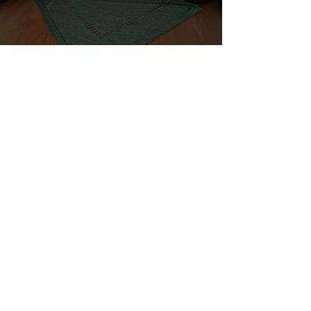
Das Essen im
Köchelverzeichnis in
der Salzburger
Altstadt
Jede Woche erwartet dich in
unserem Restaurant in Salzburg
ein neues 3-Gänge-Menü. Zu
jedem Gericht überlegen wir uns
einen passenden Wein, oder zu
jedem Wein ein passendes Gericht.