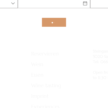
Steingas
Reservieren
5020 Sa
Tel: 066
Wein
Open fr
Essen
to 11:30
Wine tasting
Imprint
Experiences